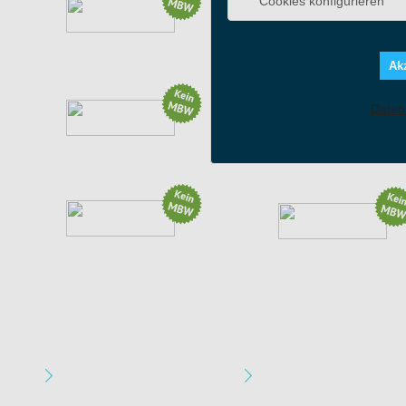
Cookies konfigurieren
7% auf Creolen
Aktion: Gratis Versand ab...
(10 weitere Aktionen)
(13 weitere Aktionen)
Akz
Daten
20% auf alles
Aktion: Office 2019...
(9 weitere Aktionen)
Aktion: Sonderrabatt von...
Aktion: Sommer. Komfort....
(2 weitere Aktionen)
Apotheke & Gesundheit
Auto & Motorrad