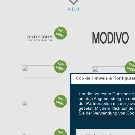
NEU
B
Aktion: 20% * Shopping
Aktion: DER LETZTE HAUCH...
(2 weitere Aktionen)
(1 weitere Aktion)
Cookie Hinweis & Konfigura
Aktion: Fermentura Sale
Aktion: 5€ Rabatt bei...
(1 weitere Aktion)
Um die neuesten Gutscheine,
um das Angebot stetig zu opt
der Partnerseiten mit der jew
gesetzt. Mit dem Klick auf de
Sie der Verwendung von Cook
5% auf alles
Aktion: Paw Patrol Styles...
Datenschutzerklärung
.
(2 weitere Aktionen)
(8 weitere Aktionen)