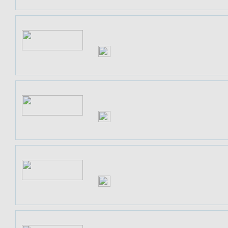
EQUIVA.DE - REITSPORTARTIKEL UND 
ZU DEN ANGEBOTEN
KASPERSKY
ZU DEN ANGEBOTEN
LENTIAMO
ZU DEN ANGEBOTEN
LOOKFANTASTIC