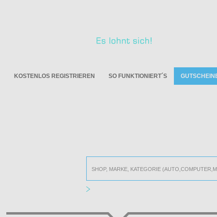
KOSTENLOS REGISTRIEREN
SO FUNKTIONIERT´S
GUTSCHEIN
JETZT MIT GUTSCHE
Einfach nach deinem On
Alle Online Shops