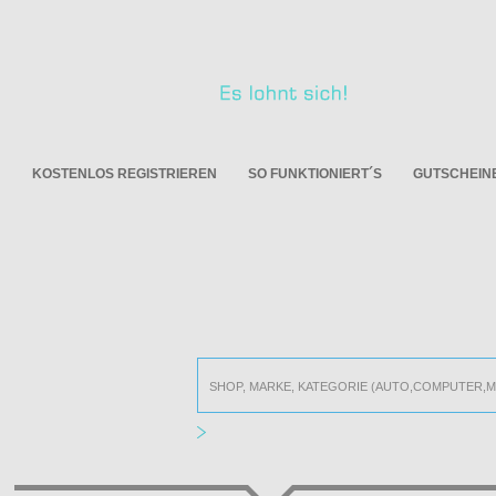
KOSTENLOS REGISTRIEREN
SO FUNKTIONIERT´S
GUTSCHEIN
JETZT MIT GUTSCHE
Einfach nach deinem On
Alle Online Shops