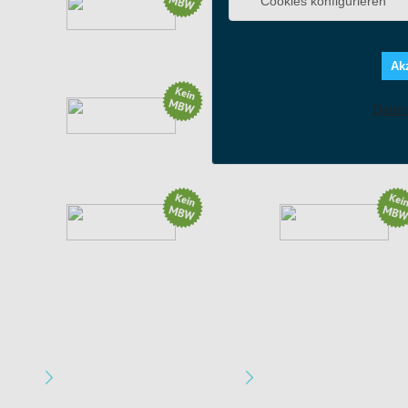
Cookies konfigurieren
Aktion: 10% OFF EU ONLY
Aktion: Möbel...
(8 weitere Aktionen)
Akz
Daten
Aktion: Newsletter-Anmeldung
Gemeinsame Grillabende mit...
10% auf 1966 Chianti...
Aktion: Sommer. Komfort....
(1 weitere Aktion)
(2 weitere Aktionen)
Apotheke & Gesundheit
Auto & Motorrad