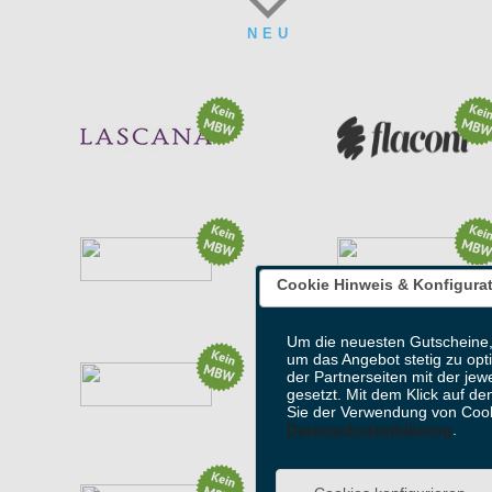
NEU
B
App-Deal: 20% auf ALLES
Aktion: 15% in der App
(5 weitere Aktionen)
(1 weitere Aktion)
Cookie Hinweis & Konfigura
Aktion: Sunday Shopping: 30% off
Aktion: 15% off - lubluelu...
(12 weitere Aktionen)
(1 weitere Aktion)
Um die neuesten Gutscheine,
um das Angebot stetig zu opt
der Partnerseiten mit der jew
gesetzt. Mit dem Klick auf de
Sie der Verwendung von Cook
Bis zu 65% auf BMW und MINI...
Aktion: Summer Bundle Offer...
Datenschutzerklärung
.
(4 weitere Aktionen)
(7 weitere Aktionen)