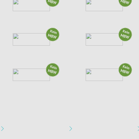
Aktion: 8% OFF sitewide
Aktion: Sommer. Komfort....
(1 weitere Aktion)
(2 weitere Aktionen)
Aktion: 15% Rabatt
Aktion: 15€ Off...
Aktion: 10% Rabatt mit...
Aktion: Newsletter-Anmeldung
Auto & Motorrad
Baumarkt & Handwerk