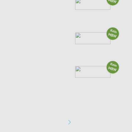
Aktion: Der schärfste...
Aktion: 12% OFF DATOUBOSS...
(4 weitere Aktionen)
Aktion: 3x2 Flaschen St....
(1 weitere Aktion)
Apotheke & Gesundheit