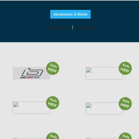
U
BALD ENDEND
Akzeptieren & Weiter
Datenschutz
|
Impressum
App-Deal: 20% auf ALLES
Aktion: 15% Rabatt* bei baby-walz
(5 weitere Aktionen)
(1 weitere Aktion)
Bis zu 65% auf BMW und MINI...
Aktion: Summer Bundle Offer...
(4 weitere Aktionen)
(7 weitere Aktionen)
Aktion: 10% OFF EU ONLY
Aktion: Möbel...
(8 weitere Aktionen)