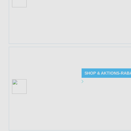
Gültig bis: 31.1
Neukundenrabatt
Produkte: 10€ Ne
Kundenkreis: Ne
Mindestbestellwe
Ab der 2. Lieferu
SHOP & AKTIONS-RAB
Angebot Detai
10% auf Kaffee im
Gültig bis: 31.1
Kaffeeabo
Produkte: Kaffee
Kundenkreis: Ne
Mindestbestellwe