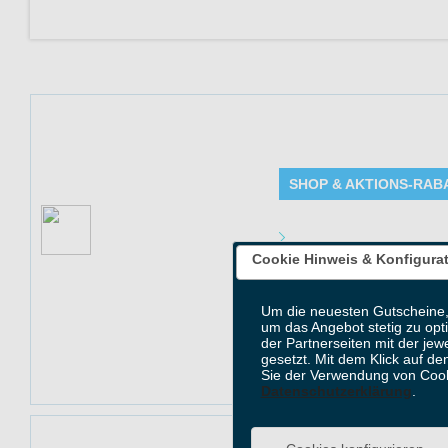
Kostenloser Versa
SHOP & AKTIONS-RAB
Aktion: Gratis Versand
Angebot Detai
ab 39€
Cookie Hinweis & Konfigura
Gültig bis: 31.1
Produkte: Gratis
Um die neuesten Gutscheine,
Kundenkreis: Ne
um das Angebot stetig zu opt
Mindestbestellwe
der Partnerseiten mit der jew
gesetzt. Mit dem Klick auf de
Sie der Verwendung von Cook
Datenschutzerklärung
.