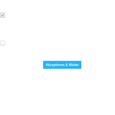
Technische / Funktionale Cookies
Zur sicheren, ordnungsgemäßen Verwendung der Webseite
erforderlich und deshalb nicht deaktivierbar.
Mehr Infos
Matomo Webanalyse
Matomo Cookie: Hilft bei der Analyse der Verbesserung und
Benutzung der Webseite.
Mehr Infos
Akzeptieren & Weiter
Datenschutz
|
Impressum