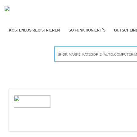
KOSTENLOS REGISTRIEREN
SO FUNKTIONIERT´S
GUTSCHEIN
Alle Online Shops
LöFFELGEIST