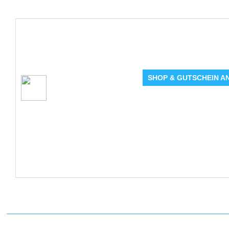
So muss Sommer s
Löffelgeist Gewür
SHOP & GUTSCHEIN A
Gemeinsame
Angebot Detai
Grillabende mit 15% auf
die Gewürze von
Gültig bis: 16.0
Produkte: die G
Kundenkreis: Ne
Mindestbestellwe