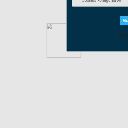
Cookies konfigurieren
Auf WhatsApp teilen
Aktuell verfügbare Bonusaktionen: 4
Akz
Daten