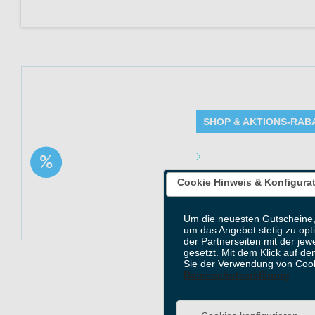
69 EUR statt 149 EUR - 53%
SHOP & AKTIONS-RAB
Angebot Details
Aktion:
Gültig bis: 31.08.2026 23:5
Cookie Hinweis & Konfigura
Produkte: - Details siehe B
Kundenkreis: Neu- und Be
Mindestbestellwert: Keiner
Um die neuesten Gutscheine,
um das Angebot stetig zu opt
der Partnerseiten mit der jew
gesetzt. Mit dem Klick auf de
Sie der Verwendung von Cook
Datenschutzerklärung
.