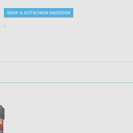
SHOP & GUTSCHEIN ANZEIGEN
Angebot Details
Gültig bis: 16.08.2026 23:59:59 Uhr
Produkte: 10 EUR Rabatt ab 40 EUR MBW für Neukunden - Details siehe Be
Kundenkreis: Neukunden
Mindestbestellwert: siehe Beschreibung
aktionen: 4
Impressum
|
AGB
|
Was ist F1 Bonus
Kontakt
|
Mediadaten
Copyright © 2026 by f1b
Powered by
Yii Framew