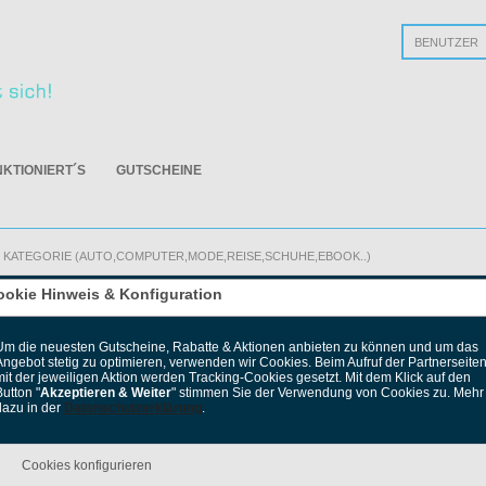
Passwort verge
NKTIONIERT´S
GUTSCHEINE
ookie Hinweis & Konfiguration
hops
Zu
Um die neuesten Gutscheine, Rabatte & Aktionen anbieten zu können und um das
Angebot stetig zu optimieren, verwenden wir Cookies. Beim Aufruf der Partnerseite
mit der jeweiligen Aktion werden Tracking-Cookies gesetzt. Mit dem Klick auf den
utton "
Akzeptieren & Weiter
" stimmen Sie der Verwendung von Cookies zu. Mehr
dazu in der
Datenschutzerklärung
.
INOS
Cookies konfigurieren