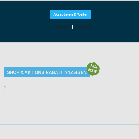
Akzeptieren & Weiter
Datenschutz
|
Impressum
Unser großer Sommer-Lagerausverkauf steht vor der Tür und bietet unsere
Weinangebote. Begleitend zur Aktion bieten wir ein attraktives Gratisflas
gesamten Aktionszeitraum vom 31. Juli bis zum 11. August ab einem Bestel
Gratisflasche zu ihrer Bestellung wählen. Zur Auswahl stehen hierbei der 
der Tofterup Brothers Tempranillo 2024.
SHOP & AKTIONS-RABATT ANZEIGEN
Angebot Details
Gültig bis: 11.08.2026 23:59:59 Uhr
Produkte: Sommer-Lagerausverkauf - Details siehe Beschreibung
Kundenkreis: Neu- und Bestandskunden
Mindestbestellwert: Keiner
10 EUR Rabatt ab 40 EUR MBW für Neukunden