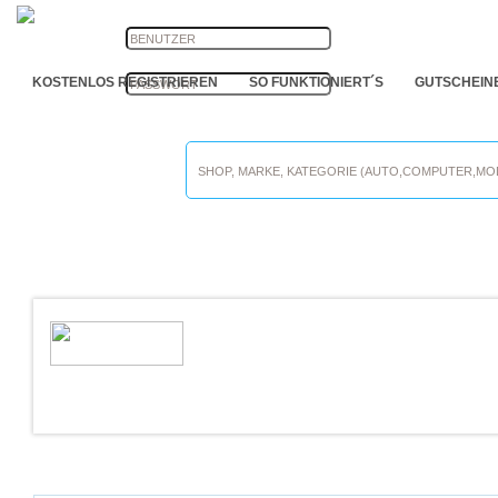
Passwort vergessen?
KOSTENLOS REGISTRIEREN
SO FUNKTIONIERT´S
GUTSCHEIN
ANMELDEN
Alle Online Shops
AMAZGIFTS
Zeige Ergebnisse 1-1 von 1.