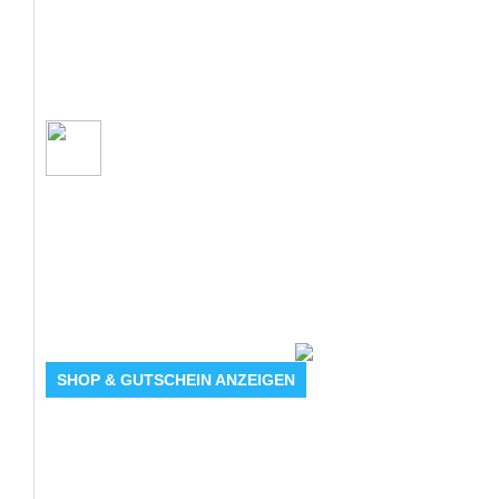
Aktion: 10% Rabatt
10 % Rabatt auf Ihre gesamte Bestellung
SHOP & GUTSCHEIN ANZEIGEN
Angebot Details
Gültig bis: 24.01.2029 23:59:59 Uhr
Produkte: 10% Rabatt - Details siehe Beschreibung
Kundenkreis: Neu- und Bestandskunden
Mindestbestellwert: Keiner