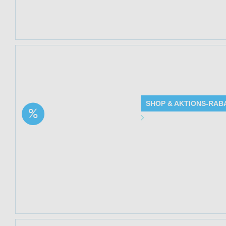
Mindestbestellwe
Jetzt 20% sparen 
Solange der Vorra
SHOP & AKTIONS-RAB
Aktion: Ultrasanftes
Angebot Detai
Intimgel | 20% Rabatt
Gültig bis: 13.0
Produkte: Ultrasa
Beschreibung
Kundenkreis: Ne
Mindestbestellwe