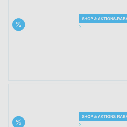
(Hemptouch) bei M
SHOP & AKTIONS-RAB
Aktion:
Angebot Detai
Feuchtigkeitsserum mit
CBD + Rosenöl | 22%
Gültig bis: 13.0
Rabatt
Produkte: Feucht
Details siehe Be
Kundenkreis: Ne
Mindestbestellwe
Jetzt 22% sparen
(Hemptouch) bei M
SHOP & AKTIONS-RAB
Aktion: Intensiv
Angebot Detai
pflegender