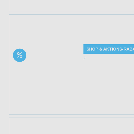
Jetzt 33% sparen
Pure) bei Mediako
SHOP & AKTIONS-RAB
Aktion: Rosmarin-
Angebot Detai
Minze-Extrakt – 100 ml
| 33% Rabatt
Gültig bis: 13.0
Produkte: Rosmar
siehe Beschreib
Kundenkreis: Ne
Mindestbestellwe
Jetzt 33% sparen