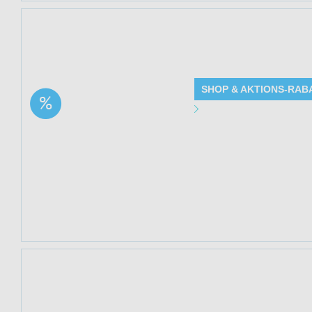
Jetzt 34% sparen
(Hemptouch) bei M
SHOP & AKTIONS-RAB
Aktion: Azelainsäure
Angebot Detai
Serum 10% – Skin
Perfection | 34% Rabatt
Gültig bis: 13.0
Produkte: Azelai
Details siehe Be
Kundenkreis: Ne
Mindestbestellwe
Jetzt 33% sparen 
bei Mediakos. Sol