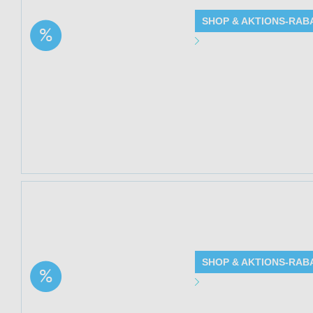
SHOP & AKTIONS-RAB
Aktion: Vitamin B12 +
Angebot Detai
B6 + Folsäure Vital
Spray | 24% Rabatt
Gültig bis: 13.0
Produkte: Vitami
Details siehe Be
Kundenkreis: Ne
Mindestbestellwe
Jetzt 23% sparen
(Elpixol) bei Med
SHOP & AKTIONS-RAB
Aktion: Cannabisöl
Angebot Detai
Kapseln 30 St. 2+1
Bundle | 23% Rabatt
Gültig bis: 13.0