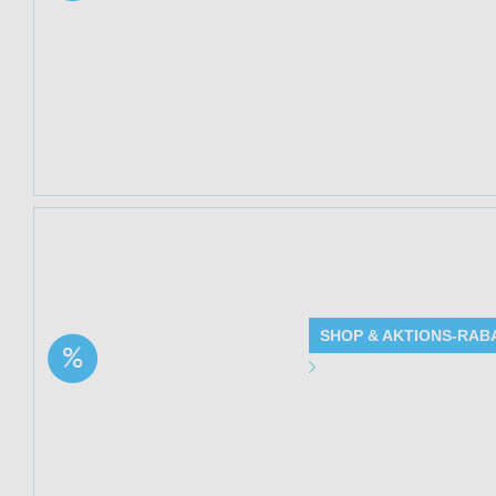
Gültig bis: 13.0
Produkte: Rosmar
Beschreibung
Kundenkreis: Ne
Mindestbestellwe
Jetzt 33% sparen 
Bingen (Nordic Pu
SHOP & AKTIONS-RAB
Aktion: Bittertropfen –
Angebot Detai
15 Kräuter nach
Hildegard von Bingen |
Gültig bis: 13.0
33% Rabatt
Produkte: Bitter
Rabatt - Details
Kundenkreis: Ne