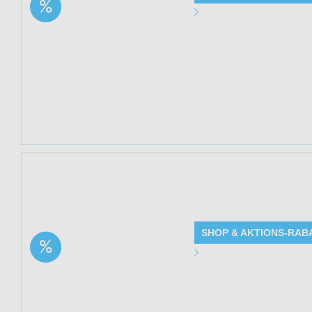
Aktion: Algenöl Kapseln
Angebot Detai
mit 500 mg EPA + DHA
| 39% Rabatt
Gültig bis: 13.0
Produkte: Algen
Details siehe Be
Kundenkreis: Ne
Mindestbestellwe
Jetzt 39% sparen
Solange der Vorra
SHOP & AKTIONS-RAB
Aktion: Cannabisöl
Angebot Detai
Kapseln | 39% Rabatt
Gültig bis: 13.0
Produkte: Cannab
Beschreibung