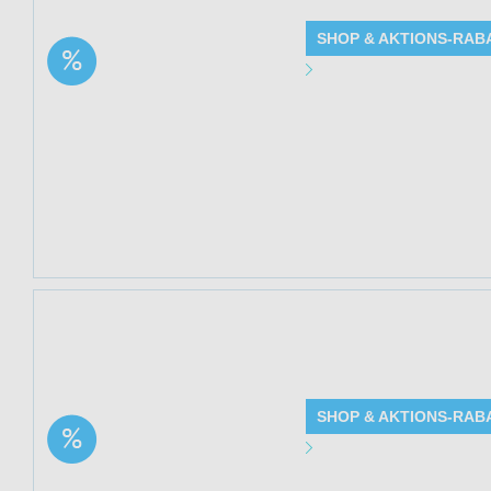
SHOP & AKTIONS-RAB
Aktion: Vitamin D3 Vital
Angebot Detai
Spray | 17% Rabatt
Gültig bis: 13.0
Produkte: Vitamin
Beschreibung
Kundenkreis: Ne
Mindestbestellwe
Jetzt 17% sparen
(Waldkraft.) bei 
SHOP & AKTIONS-RAB
Aktion: Methylenblau
Angebot Detai
1% wässrige Lösung |
17% Rabatt
Gültig bis: 13.0