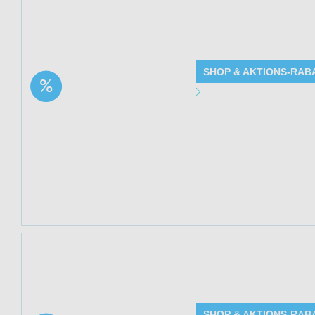
Jetzt 20% spare
(HemPoland) bei 
SHOP & AKTIONS-RAB
Aktion: CannabiGold
Angebot Detai
Easy 5 CBD + CBG Öl
| 20% Rabatt
Gültig bis: 13.0
Produkte: Canna
siehe Beschreib
Kundenkreis: Ne
Mindestbestellwe
Jetzt 20% sparen 
fein (Nordic Pure
SHOP & AKTIONS-RAB