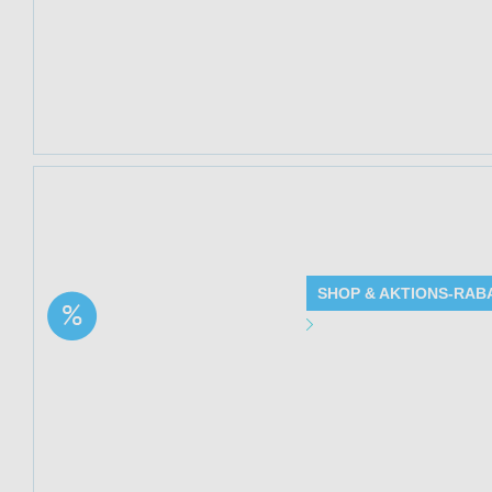
Produkte: Oregan
Beschreibung
Kundenkreis: Ne
Mindestbestellwe
Jetzt 33% sparen
(Nordic Pure) bei
SHOP & AKTIONS-RAB
Aktion: Weizenkeimöl,
Angebot Detai
erste Pressung –
kaltgepresst | 33%
Gültig bis: 13.0
Rabatt
Produkte: Weizen
- Details siehe 
Kundenkreis: Ne
Mindestbestellwe