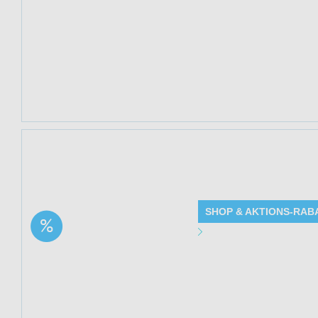
Rabatt
Gültig bis: 13.0
Produkte: Canna
Cannabisöl grati
Kundenkreis: Ne
Mindestbestellwe
Jetzt 44% sparen
(Elpixol®) bei Me
SHOP & AKTIONS-RAB
Aktion: Cannabis Gel
Angebot Detai
mit 1.000 mg CBD –
kühlend | 44% Rabatt
Gültig bis: 13.0
Produkte: Canna
Details siehe Be
Kundenkreis: Ne