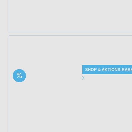
Rabatt - Details
Kundenkreis: Ne
Mindestbestellwe
Jetzt 27% sparen
Ag 4in1 Test (Cor
SHOP & AKTIONS-RAB
Aktion: 10x RSV +
Angebot Detai
Influenza A/B + Covid-
19 Combo Ag 4in1 Test
Gültig bis: 13.0
| 27% Rabatt
Produkte: 10x RS
27% Rabatt - Det
Kundenkreis: Ne
Mindestbestellwe