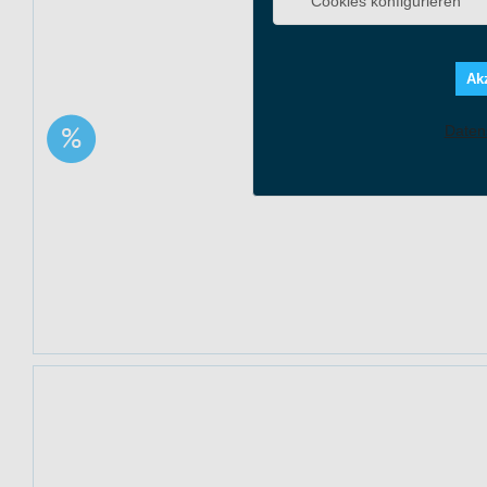
Cookies konfigurieren
Jetzt 44% sparen
Mediakos. Solange
Akz
SHOP & AKTIONS-RAB
Daten
Aktion: Schützende
Angebot Detai
Whitening Zahnpasta |
44% Rabatt
Gültig bis: 13.0
Produkte: Schütz
siehe Beschreib
Kundenkreis: Ne
Mindestbestellwe
Jetzt 44% spare
10 ml Cannabisöl 
reicht.