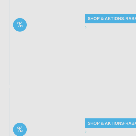
(Nordic Pure) bei
SHOP & AKTIONS-RAB
Aktion: Basilikum-
Angebot Detai
Extrakt Haarkur mit
RootBioTec™ | 33%
Gültig bis: 13.0
Rabatt
Produkte: Basili
Details siehe Be
Kundenkreis: Ne
Mindestbestellwe
Jetzt 33% sparen
Solange der Vorra
SHOP & AKTIONS-RAB
Aktion: Rosmarin
Angebot Detai
Extrakt | 33% Rabatt