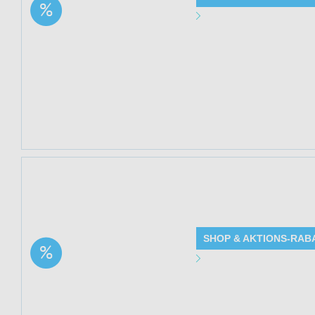
Aktion: Aloe Vera all in
Angebot Detai
one Set | 33% Rabatt
Gültig bis: 13.0
Produkte: Aloe Ve
Beschreibung
Kundenkreis: Ne
Mindestbestellwe
Jetzt 27% sparen a
fein (Nordic Pure
SHOP & AKTIONS-RAB
Aktion: Zeolith Pulver
Angebot Detai
(95% Klinoptilolith-
Anteil), extra fein | 27%
Gültig bis: 13.0
Rabatt
Produkte: Zeolith 