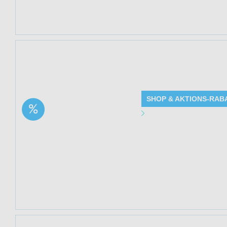
Mindestbestellwe
Jetzt 44% spare
(Elpixol®) bei Me
SHOP & AKTIONS-RAB
Aktion: Cannabis Gel
Angebot Detai
mit 1.000 mg CBD –
wärmend | 44% Rabatt
Gültig bis: 13.0
Produkte: Canna
Details siehe Be
Kundenkreis: Ne
Mindestbestellwe