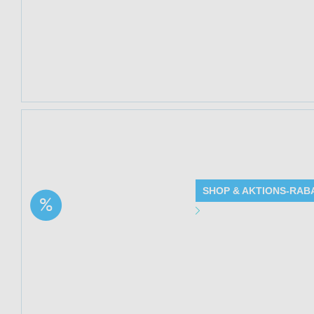
Produkte: Cannab
Details siehe Be
Kundenkreis: Ne
Mindestbestellwe
Jetzt 23% sparen 
Kapseln (Waldkraf
SHOP & AKTIONS-RAB
Aktion: Vitamin C
Angebot Detai
Komplex mit Zink +
Histidin – 120 Kapseln |
Gültig bis: 13.0
23% Rabatt
Produkte: Vitami
Rabatt - Details
Kundenkreis: Ne
Mindestbestellwe