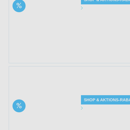
Aktion: Bentonit Pulver
Angebot Detai
(95% Montmorillonit),
extra fein | 20% Rabatt
Gültig bis: 13.0
Produkte: Bentoni
Rabatt - Details
Kundenkreis: Ne
Mindestbestellwe
Jetzt 20% spare
kühlend (Elpixol®
SHOP & AKTIONS-RAB
Aktion: Cannabis Gel
Angebot Detai
mit 1.000 mg CBD –
wärmend & kühlend |
Gültig bis: 13.0
20% Rabatt
Produkte: Canna