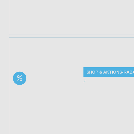
20% Rabatt - Det
Kundenkreis: Ne
Mindestbestellwe
Jetzt 20% spare
bei Mediakos. Sol
SHOP & AKTIONS-RAB
Aktion: Beruhigender
Angebot Detai
CBD Hautbalsam | 20%
Rabatt
Gültig bis: 13.0
Produkte: Beruh
siehe Beschreib
Kundenkreis: Ne
Mindestbestellwe