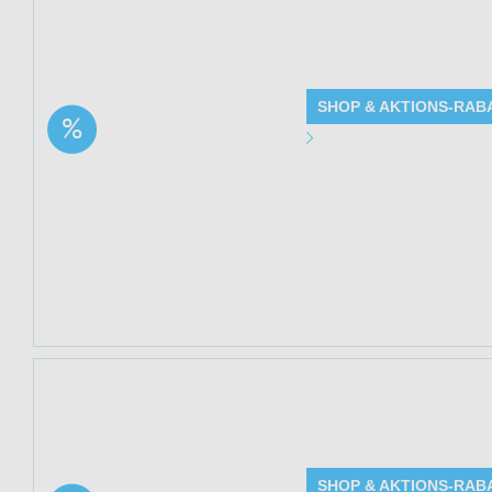
Jetzt 33% sparen
bei Mediakos. Sol
SHOP & AKTIONS-RAB
Aktion: Cannabisöl
Angebot Detai
Tropfen 10 ml 2+1
Bundle | 33% Rabatt
Gültig bis: 13.0
Produkte: Cannab
Details siehe Be
Kundenkreis: Ne
Mindestbestellwe
Jetzt 33% sparen 
Mediakos. Solange
SHOP & AKTIONS-RAB