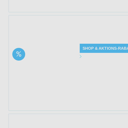
Jetzt 22% sparen
Melatonin (Collag
SHOP & AKTIONS-RAB
Aktion: Beauty Sleep –
Angebot Detai
Trinkampullen mit
Kollagen & Melatonin |
Gültig bis: 13.0
22% Rabatt
Produkte: Beauty
22% Rabatt - Det
Kundenkreis: Ne
Mindestbestellwe
Jetzt 22% sparen