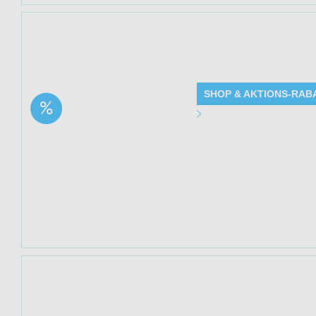
Jetzt 26% spare
bei Mediakos. Sol
SHOP & AKTIONS-RAB
Aktion: Nährende CBD
Angebot Detai
Gesichtscreme | 26%
Rabatt
Gültig bis: 13.0
Produkte: Nähre
Beschreibung
Kundenkreis: Ne
Mindestbestellwe
Jetzt 24% sparen
(Mediakos) bei Me