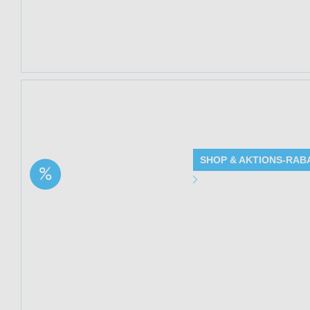
Kundenkreis: Ne
Mindestbestellwe
Jetzt 35% spare
bei Mediakos. Sol
SHOP & AKTIONS-RAB
Aktion:
Angebot Detai
Harmonisierende
Gesichtscreme | 35%
Gültig bis: 13.0
Rabatt
Produkte: Harmon
siehe Beschreib
Kundenkreis: Ne
Mindestbestellwe