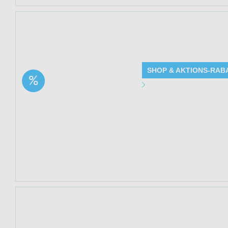
Jetzt 19% sparen
Mediakos. Solange
SHOP & AKTIONS-RAB
Aktion: Sanfter
Angebot Detai
Babybalsam | 19%
Rabatt
Gültig bis: 13.0
Produkte: Sanfte
Beschreibung
Kundenkreis: Ne
Mindestbestellwe
Jetzt 17% sparen
Mediakos. Solange