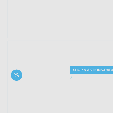
Produkte: Methyl
siehe Beschreib
Kundenkreis: Ne
Mindestbestellwe
Jetzt 15% sparen
250ml (Waldkraft.
SHOP & AKTIONS-RAB
Aktion: DMSO 99,9%
Angebot Detai
Dimethylsulfoxid Ph.
Eur. – 250ml | 15%
Gültig bis: 13.0
Rabatt
Produkte: DMSO 
Rabatt - Details
Kundenkreis: Ne
Mindestbestellwe