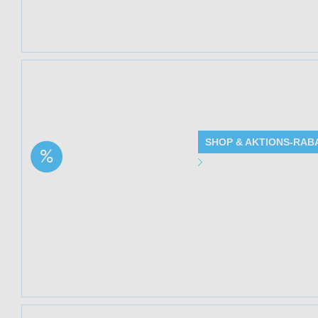
Mindestbestellwe
Jetzt 33% sparen
(Nordic Pure) bei
SHOP & AKTIONS-RAB
Aktion: Basenbad –
Angebot Detai
Basisches Badesalz –
2400 g | 33% Rabatt
Gültig bis: 13.0
Produkte: Basen
Details siehe Be
Kundenkreis: Ne
Mindestbestellwe