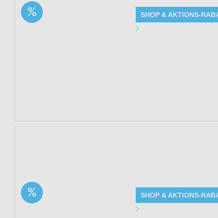
Aktion: Cannabis Gel
SHOP & AKTIONS-RAB
mit 1.000 mg CBD –
wärmend + 10 ml
Angebot Detai
Cannabisöl gratis | 44%
Rabatt
Gültig bis: 13.0
Produkte: Canna
Cannabisöl grati
Kundenkreis: Ne
Mindestbestellwe
Jetzt 44% sparen
10 ml Cannabisöl 
reicht.
Aktion: Cannabis Gel
SHOP & AKTIONS-RAB
mit 1.000 mg CBD –
kühlend + 10 ml
Angebot Detai
Cannabisöl gratis | 44%