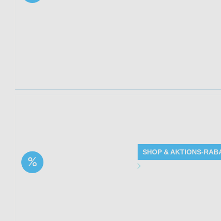
Lippenbalsam | 22%
Gültig bis: 13.0
Rabatt
Produkte: Intens
siehe Beschreib
Kundenkreis: Ne
Mindestbestellwe
Jetzt 21% spare
(Hemptouch) bei M
SHOP & AKTIONS-RAB
Aktion: Therapeutischer
Angebot Detai
CBD Hautbalsam | 21%
Rabatt
Gültig bis: 13.0
Produkte: Therap
siehe Beschreib
Kundenkreis: Ne