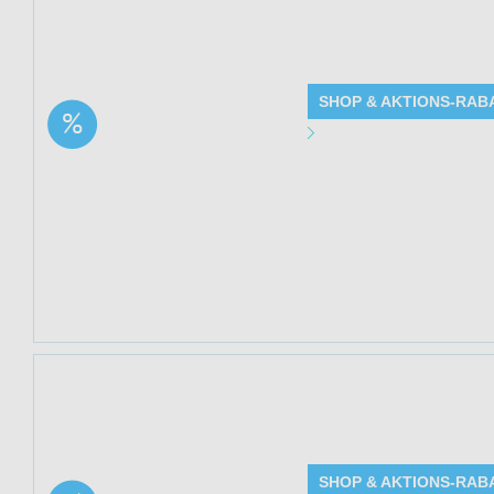
Jetzt 40% sparen
(Collagen Pure) b
SHOP & AKTIONS-RAB
Aktion: Glow – 100%
Angebot Detai
reines Kollagen Pulver |
40% Rabatt
Gültig bis: 13.0
Produkte: Glow –
siehe Beschreib
Kundenkreis: Ne
Mindestbestellwe
Jetzt 39% sparen
(Elpixol) bei Med
SHOP & AKTIONS-RAB