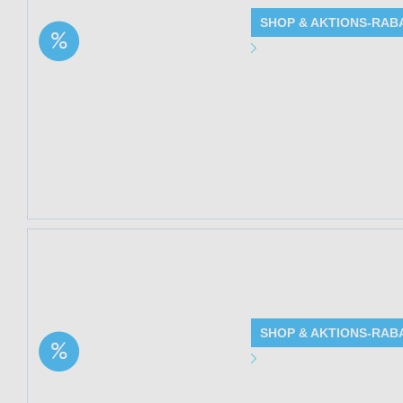
SHOP & AKTIONS-RAB
Aktion: Chlorophyll-
Angebot Detai
Tropfen aus Alfalfa |
33% Rabatt
Gültig bis: 13.0
Produkte: Chlorop
Beschreibung
Kundenkreis: Ne
Mindestbestellwe
Jetzt 33% sparen
Mediakos. Solange
SHOP & AKTIONS-RAB
Aktion: Oreganoöl –
Angebot Detai
80% Carvacrol | 33%
Rabatt
Gültig bis: 13.0