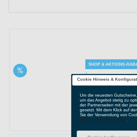
Jetzt 50% sparen 
Solange der Vorra
SHOP & AKTIONS-RAB
Aktion: Cannabisöl
Angebot Detai
Tropfen | 50% Rabatt
Cookie Hinweis & Konfigura
Gültig bis: 13.0
Produkte: Cannab
Um die neuesten Gutscheine,
Beschreibung
um das Angebot stetig zu opt
Kundenkreis: Ne
der Partnerseiten mit der jew
gesetzt. Mit dem Klick auf de
Mindestbestellwe
Sie der Verwendung von Cook
Datenschutzerklärung
.