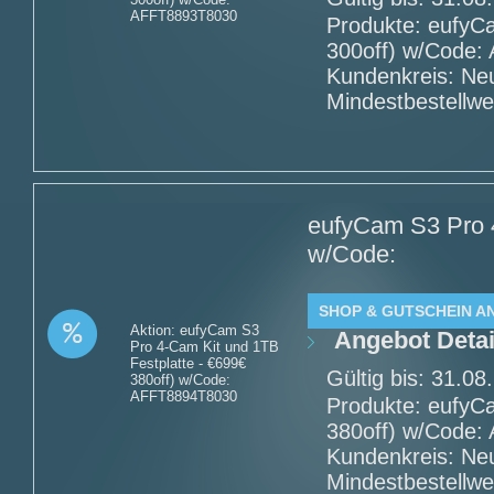
AFFT8893T8030
Produkte: eufyC
300off) w/Code:
Kundenkreis: Ne
Mindestbestellwe
eufyCam S3 Pro 4
w/Code:
SHOP & GUTSCHEIN A
Aktion: eufyCam S3
Angebot Detai
Pro 4-Cam Kit und 1TB
Festplatte - €699€
Gültig bis: 31.0
380off) w/Code:
AFFT8894T8030
Produkte: eufyC
380off) w/Code:
Kundenkreis: Ne
Mindestbestellwe