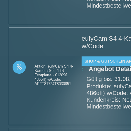
Mindestbestellwe
eufyCam S4 4-Kam
w/Code:
SHOP & GUTSCHEIN A
Aktion: eufyCam S4 4-
Angebot Detai
Kamera-Set, 1TB
Festplatte - €1209€
Gültig bis: 31.0
486off) w/Code:
AFFT81724T8030851
Produkte: eufyC
486off) w/Code:
Kundenkreis: Ne
Mindestbestellwe