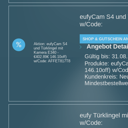
eufyCam S4 und T
w/Code:
SHOP & GUTSCHEIN A
Aktion: eufyCam S4
Angebot Detai
und Türklingel mit
Kamera E340 -
Gültig bis: 31.0
€402.89€ 146.10off)
w/Code: AFFET817T8
Produkte: eufyC
146.10off) w/Co
Kundenkreis: Ne
Mindestbestellwe
eufy Türklingel m
w/Code: