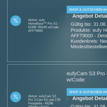
SHOP & GUTSCHEIN A
Angebot Detai
Aktion: eufy
Gültig bis: 31.0
HomeBase™ Pro S1 -
€249€ 350off) w/Code:
Produkte: eufy 
AFFT9000
AFFT9000 - Deta
Kundenkreis: Ne
Mindestbestellwe
eufyCam S3 Pro 3
w/Code:
SHOP & GUTSCHEIN A
Aktion: eufyCam S3
Angebot Detai
Pro 3-Cam Kit und 1TB
Festplatte - €629€
Gültig bis: 31.0
300off) w/Code: