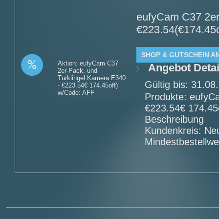
eufyCam C37 2er-
€223.54(€174.45o
SHOP & GUTSCHEIN A
Aktion: eufyCam C37
Angebot Detai
2er-Pack, und
Türklingel Kamera E340
Gültig bis: 31.0
- €223.54€ 174.45off)
w/Code: AFF
Produkte: eufyC
€223.54€ 174.45
Beschreibung
Kundenkreis: Ne
Mindestbestellwe