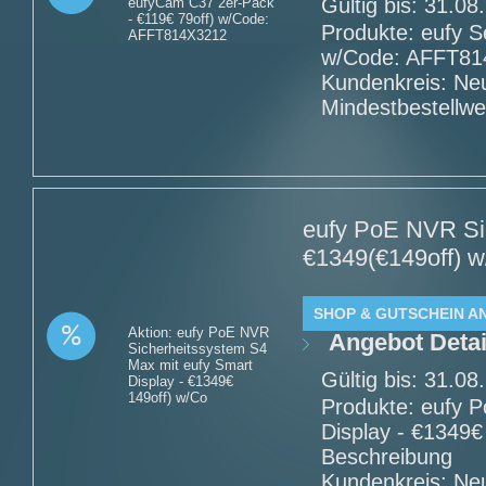
Gültig bis: 31.0
eufyCam C37 2er-Pack
- €119€ 79off) w/Code:
Produkte: eufy S
AFFT814X3212
w/Code: AFFT814
Kundenkreis: Ne
Mindestbestellwe
eufy PoE NVR Sic
€1349(€149off) w
SHOP & GUTSCHEIN A
Aktion: eufy PoE NVR
Angebot Detai
Sicherheitssystem S4
Max mit eufy Smart
Gültig bis: 31.0
Display - €1349€
149off) w/Co
Produkte: eufy 
Display - €1349€
Beschreibung
Kundenkreis: Ne