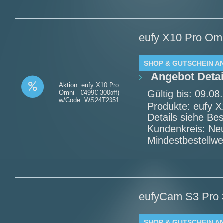
eufy X10 Pro Omn
SHOP & GUTSCHEIN A
Angebot Detai
Aktion: eufy X10 Pro
Gültig bis: 09.0
Omni - €499€ 300off)
w/Code: WS24T2351
Produkte: eufy 
Details siehe Be
Kundenkreis: Ne
Mindestbestellwe
eufyCam S3 Pro 
SHOP & GUTSCHEIN A