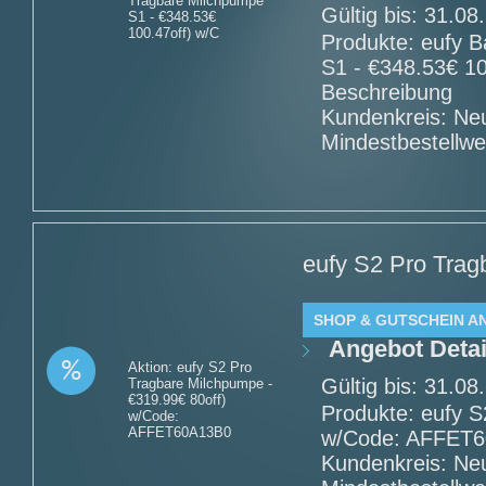
Tragbare Milchpumpe
Gültig bis: 31.0
S1 - €348.53€
100.47off) w/C
Produkte: eufy 
S1 - €348.53€ 1
Beschreibung
Kundenkreis: Ne
Mindestbestellwe
eufy S2 Pro Trag
SHOP & GUTSCHEIN A
Angebot Detai
Aktion: eufy S2 Pro
Gültig bis: 31.0
Tragbare Milchpumpe -
€319.99€ 80off)
Produkte: eufy S
w/Code:
AFFET60A13B0
w/Code: AFFET60
Kundenkreis: Ne