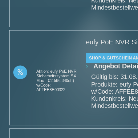
Kundenkreis: Ne
Mindestbestellwe
eufy PoE NVR Sic
SHOP & GUTSCHEIN A
Angebot Detai
Aktion: eufy PoE NVR
Gültig bis: 31.0
Sicherheitssystem S4
Max - €1159€ 340off)
Produkte: eufy 
w/Code:
AFFEE8E00322
w/Code: AFFEE8E
Kundenkreis: Ne
Mindestbestellwe