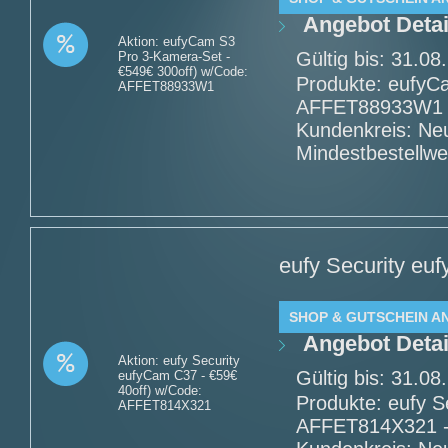
Angebot Detai
Aktion: eufyCam S3
Gültig bis: 31.0
Pro 3-Kamera-Set -
€549€ 300off) w/Code:
Produkte: eufyC
AFFET88933W1
AFFET88933W1 - 
Kundenkreis: Ne
Mindestbestellwe
eufy Security eu
SHOP & GUTSCHEIN A
Angebot Detai
Aktion: eufy Security
Gültig bis: 31.0
eufyCam C37 - €59€
40off) w/Code:
Produkte: eufy S
AFFET814X321
AFFET814X321 - 