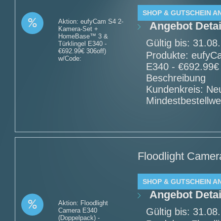
SHOP & GUTSCHEIN A
Aktion: eufyCam S4 2-
Angebot Detai
Kamera-Set +
HomeBase™ 3 &
Gültig bis: 31.0
Türklingel E340 -
€692.99€ 306off)
Produkte: eufyC
w/Code:
E340 - €692.99€
Beschreibung
Kundenkreis: Ne
Mindestbestellwe
Floodlight Camer
SHOP & GUTSCHEIN A
Angebot Detai
Aktion: Floodlight
Gültig bis: 31.0
Camera E340
(Doppelpack) -