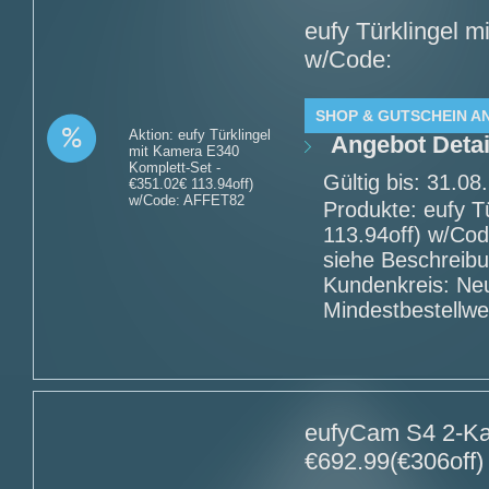
eufy Türklingel 
w/Code:
SHOP & GUTSCHEIN A
Aktion: eufy Türklingel
Angebot Detai
mit Kamera E340
Komplett-Set -
Gültig bis: 31.0
€351.02€ 113.94off)
w/Code: AFFET82
Produkte: eufy T
113.94off) w/Co
siehe Beschreib
Kundenkreis: Ne
Mindestbestellwe
eufyCam S4 2-Ka
€692.99(€306off)