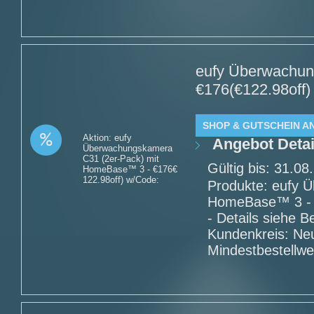
eufy Überwachun
€176(€122.98off)
SHOP & GUTSCHEIN A
Aktion: eufy
Angebot Detai
Überwachungskamera
C31 (2er-Pack) mit
Gültig bis: 31.0
HomeBase™ 3 - €176€
122.98off) w/Code:
Produkte: eufy 
HomeBase™ 3 - 
- Details siehe 
Kundenkreis: Ne
Mindestbestellwe