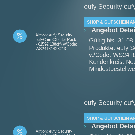
eufy Security eu
SHOP & GUTSCHEIN A
Angebot Detai
Aktion: eufy Security
Gültig bis: 31.0
eufyCam C37 3er-Pack
- €159€ 138off) w/Code:
Produkte: eufy S
WS24T814X3213
w/Code: WS24T81
Kundenkreis: Ne
Mindestbestellwe
eufy Security eu
SHOP & GUTSCHEIN A
Angebot Detai
Aktion: eufy Security