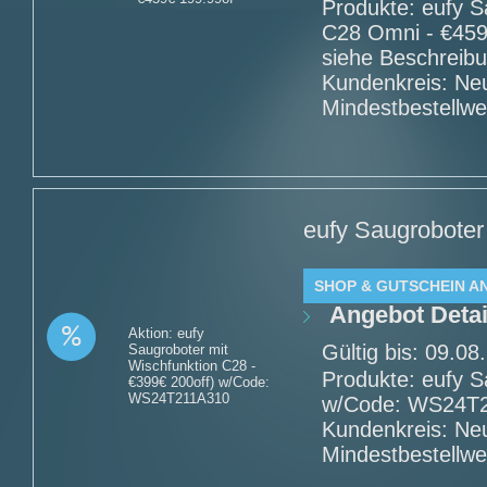
Produkte: eufy S
C28 Omni - €459
siehe Beschreib
Kundenkreis: Ne
Mindestbestellwe
eufy Saugroboter
SHOP & GUTSCHEIN A
Angebot Detai
Aktion: eufy
Gültig bis: 09.0
Saugroboter mit
Wischfunktion C28 -
Produkte: eufy S
€399€ 200off) w/Code:
WS24T211A310
w/Code: WS24T21
Kundenkreis: Ne
Mindestbestellwe