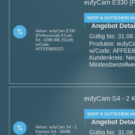
eufyCam E330 (Pr
SHOP & GUTSCHEIN A
Angebot Detai
Aktion: eufyCam E330
Gültig bis: 31.0
(Professional) 4-Cam
Kit - €398.99€ 251off)
Produkte: eufyCa
w/Code:
AFFEE8600323
w/Code: AFFEE86
Kundenkreis: Ne
Mindestbestellwe
eufyCam S4 - 2 K
SHOP & GUTSCHEIN A
Angebot Detai
Aktion: eufyCam S4 - 2
Gültig bis: 31.0
Kamera Set - €649€