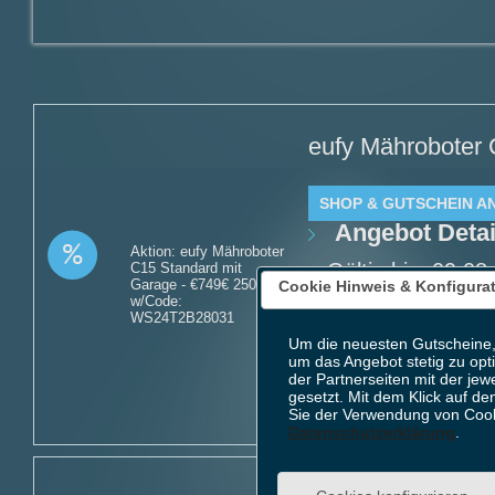
eufy Mähroboter 
SHOP & GUTSCHEIN A
Angebot Detai
Aktion: eufy Mähroboter
Gültig bis: 09.0
C15 Standard mit
Garage - €749€ 250off)
Cookie Hinweis & Konfigura
Produkte: eufy M
w/Code:
WS24T2B28031
w/Code: WS24T2B
Um die neuesten Gutscheine,
Kundenkreis: Ne
um das Angebot stetig zu opt
Mindestbestellwe
der Partnerseiten mit der jew
gesetzt. Mit dem Klick auf de
Sie der Verwendung von Cook
Datenschutzerklärung
.