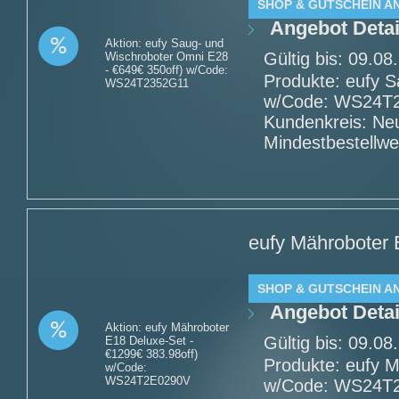
SHOP & GUTSCHEIN A
Angebot Detai
Aktion: eufy Saug- und
Gültig bis: 09.0
Wischroboter Omni E28
- €649€ 350off) w/Code:
Produkte: eufy 
WS24T2352G11
w/Code: WS24T23
Kundenkreis: Ne
Mindestbestellwe
eufy Mähroboter 
SHOP & GUTSCHEIN A
Angebot Detai
Aktion: eufy Mähroboter
Gültig bis: 09.0
E18 Deluxe-Set -
€1299€ 383.98off)
Produkte: eufy M
w/Code:
WS24T2E0290V
w/Code: WS24T2E