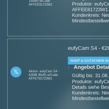
150off) w/Code:
Produkte: eufyC
AFFEE81723W1
AFFEE81723W1 - 
Kundenkreis: Ne
Mindestbestellwe
eufyCam S4 - €26
SHOP & GUTSCHEIN A
Angebot Detai
Aktion: eufyCam S4 -
Gültig bis: 31.0
€269€ 80off) w/Code:
AFFET81723W1
Produkte: eufyC
Details siehe Be
Kundenkreis: Ne
Mindestbestellwe