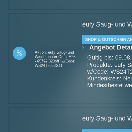
eufy Saug- und W
SHOP & GUTSCHEIN A
Angebot Detai
Aktion: eufy Saug- und
Gültig bis: 09.0
Wischroboter Omni E25
- €579€ 320off) w/Code:
Produkte: eufy 
WS24T2353G11
w/Code: WS24T23
Kundenkreis: Ne
Mindestbestellwe
eufy Saug- und W