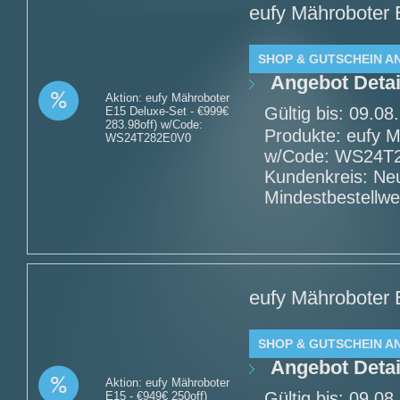
eufy Mähroboter 
SHOP & GUTSCHEIN A
Angebot Detai
Aktion: eufy Mähroboter
Gültig bis: 09.0
E15 Deluxe-Set - €999€
283.98off) w/Code:
Produkte: eufy M
WS24T282E0V0
w/Code: WS24T28
Kundenkreis: Ne
Mindestbestellwe
eufy Mähroboter 
SHOP & GUTSCHEIN A
Angebot Detai
Aktion: eufy Mähroboter
Gültig bis: 09.0
E15 - €949€ 250off)