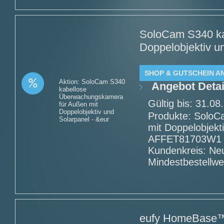
SoloCam S340 ka
Doppelobjektiv u
SHOP & GUTSCHEIN A
Aktion: SoloCam S340
Angebot Detai
kabellose
Überwachungskamera
Gültig bis: 31.0
für Außen mit
Doppelobjektiv und
Produkte: SoloC
Solarpanel - &eur
mit Doppelobjekt
AFFET81703W1 - 
Kundenkreis: Ne
Mindestbestellwe
eufy HomeBase™ 