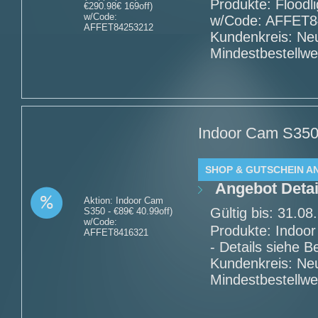
Produkte: Floodl
€290.98€ 169off)
w/Code:
w/Code: AFFET84
AFFET84253212
Kundenkreis: Ne
Mindestbestellwe
Indoor Cam S350 
SHOP & GUTSCHEIN A
Angebot Detai
Aktion: Indoor Cam
Gültig bis: 31.0
S350 - €89€ 40.99off)
w/Code:
Produkte: Indoo
AFFET8416321
- Details siehe 
Kundenkreis: Ne
Mindestbestellwe