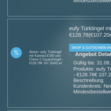
Mindestbestellwe
eufy Türklingel 
€128.78(€107.20o
SHOP & GUTSCHEIN A
Aktion: eufy Türklingel
Angebot Detai
mit Kamera E340 und
Chime 2 Zusatzklingel -
Gültig bis: 31.0
€128.78€ 107.20off) w/
Produkte: eufy T
- €128.78€ 107.
Beschreibung
Kundenkreis: Ne
Mindestbestellwe