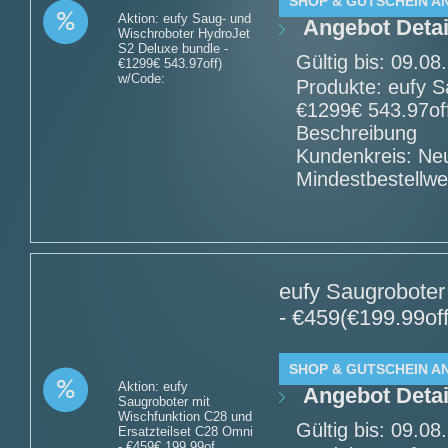
SHOP & GUTSCHEIN A
Aktion: eufy Saug- und
Angebot Detai
Wischroboter HydroJet
S2 Deluxe bundle -
Gültig bis: 09.0
€1299€ 543.97off)
w/Code:
Produkte: eufy S
€1299€ 543.97of
Beschreibung
Kundenkreis: Ne
Mindestbestellwe
eufy Saugroboter
- €459(€199.99of
SHOP & GUTSCHEIN A
Aktion: eufy
Angebot Detai
Saugroboter mit
Wischfunktion C28 und
Gültig bis: 09.0
Ersatzteilset C28 Omni
- €459€ 199.99of