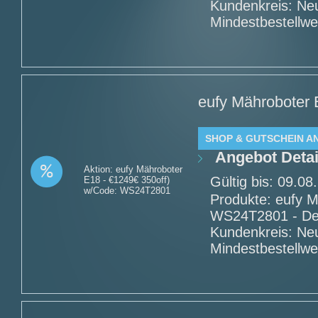
Kundenkreis: Ne
Mindestbestellwe
eufy Mähroboter 
SHOP & GUTSCHEIN A
Angebot Detai
Aktion: eufy Mähroboter
Gültig bis: 09.0
E18 - €1249€ 350off)
w/Code: WS24T2801
Produkte: eufy M
WS24T2801 - Det
Kundenkreis: Ne
Mindestbestellwe