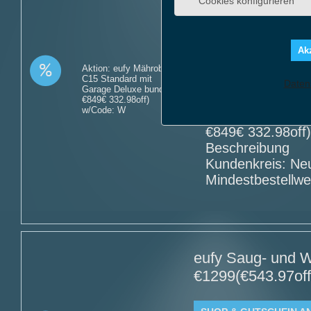
eufy Mähroboter 
Cookies konfigurieren
€849(€332.98off)
Akz
SHOP & GUTSCHEIN A
Aktion: eufy Mähroboter
Angebot Detai
C15 Standard mit
Daten
Garage Deluxe bundle -
Gültig bis: 09.0
€849€ 332.98off)
w/Code: W
Produkte: eufy 
€849€ 332.98off
Beschreibung
Kundenkreis: Ne
Mindestbestellwe
eufy Saug- und W
€1299(€543.97off