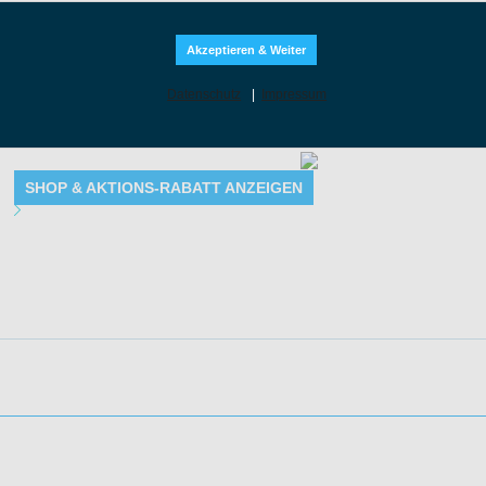
Akzeptieren & Weiter
Datenschutz
|
Impressum
Dauerhafte Weinangebote mit stetig wechselndem Sortiment
SHOP & AKTIONS-RABATT ANZEIGEN
Angebot Details
Gültig bis: 31.08.2028 23:59:59 Uhr
Produkte: Attraktive Wein Angebote - Details siehe Beschreibung
Kundenkreis: Neu- und Bestandskunden
Mindestbestellwert: Keiner
aktionen: 4
Impressum
|
AGB
|