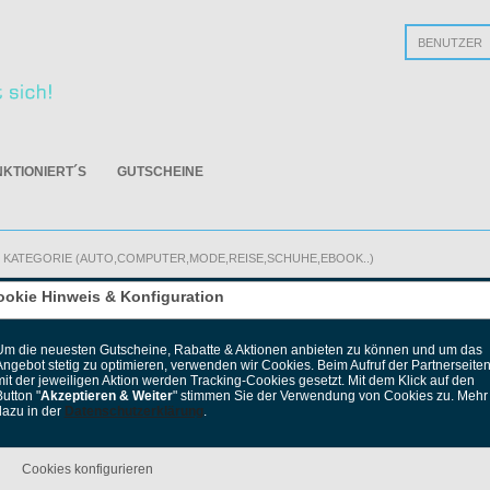
Passwort verge
NKTIONIERT´S
GUTSCHEINE
ookie Hinweis & Konfiguration
hops
Zu
Um die neuesten Gutscheine, Rabatte & Aktionen anbieten zu können und um das
Angebot stetig zu optimieren, verwenden wir Cookies. Beim Aufruf der Partnerseite
mit der jeweiligen Aktion werden Tracking-Cookies gesetzt. Mit dem Klick auf den
utton "
Akzeptieren & Weiter
" stimmen Sie der Verwendung von Cookies zu. Mehr
dazu in der
Datenschutzerklärung
.
INOTASIA
Cookies konfigurieren