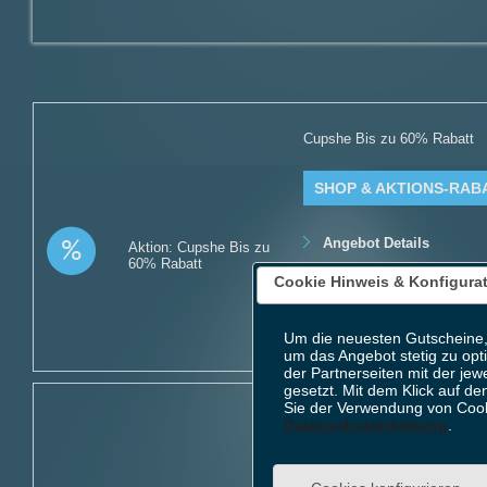
Cupshe Bis zu 60% Rabatt
SHOP & AKTIONS-RAB
Angebot Details
Aktion: Cupshe Bis zu
60% Rabatt
Gültig bis: 31.12.2026 23:5
Cookie Hinweis & Konfigura
Produkte: Cupshe Bis zu 60
Kundenkreis: Neu- und Be
Mindestbestellwert: Keiner
Um die neuesten Gutscheine,
um das Angebot stetig zu opt
der Partnerseiten mit der jew
gesetzt. Mit dem Klick auf de
Sie der Verwendung von Cook
Cupshe Sale: Damenbekleid
Datenschutzerklärung
.
SHOP & AKTIONS-RAB