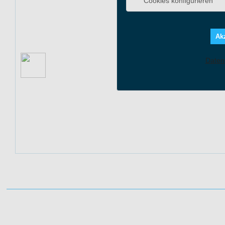
Cookies konfigurieren
In unserem Outle
hochwertige Prod
Akz
SHOP & AKTIONS-RAB
Daten
Aktion: Online Outlet
Angebot Detai
Gültig bis: 31.1
Produkte: Online
Kundenkreis: Ne
Mindestbestellwe