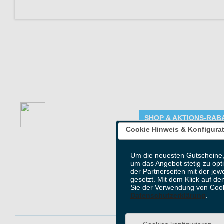
Auf dieser Seite 
veröffentlicht. V
vieles mehr. Reg
Aktion: Wechselnde
SHOP & AKTIONS-RAB
Angebote
Angebot Detai
Cookie Hinweis & Konfigura
Gültig bis: 31.1
Um die neuesten Gutscheine,
Produkte: Wechse
um das Angebot stetig zu opt
Kundenkreis: Ne
der Partnerseiten mit der jew
gesetzt. Mit dem Klick auf de
Mindestbestellwe
Sie der Verwendung von Cook
Datenschutzerklärung
.