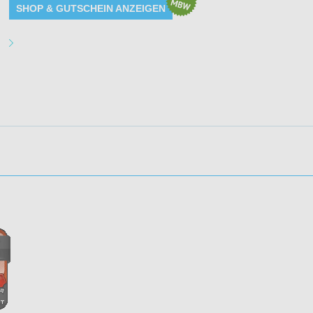
SHOP & GUTSCHEIN ANZEIGEN
Angebot Details
Gültig bis: 31.12.2026 23:59:59 Uhr
Produkte: Vitafy Eigenmarken
Kundenkreis: Neu- und Bestandskunden
Mindestbestellwert: Keiner
aktionen: 4
Impressum
|
AGB
|
Was ist F1 Bonus
Kontakt
|
Mediadaten
Copyright © 2026 by f1b
Powered by
Yii Framew