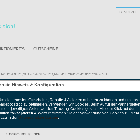
Passwort verge
NKTIONIERT´S
GUTSCHEINE
ookie Hinweis & Konfiguration
hops
Zu
Um die neuesten Gutscheine, Rabatte & Aktionen anbieten zu können und um das
Angebot stetig zu optimieren, verwenden wir Cookies. Beim Aufruf der Partnerseite
mit der jeweiligen Aktion werden Tracking-Cookies gesetzt. Mit dem Klick auf den
utton "
Akzeptieren & Weiter
" stimmen Sie der Verwendung von Cookies zu. Mehr
dazu in der
Datenschutzerklärung
.
ITAFY
Cookies konfigurieren