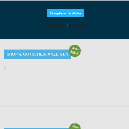
Akzeptieren & Weiter
Datenschutz
|
Impressum
39% Rabatt auf das Essentials Bundle bei Vitafy. Das Bundle beinhaltet 
Proteinriegel sowie Vitamin A-Z Kapseln zum Bestpreis
SHOP & GUTSCHEIN ANZEIGEN
Angebot Details
Gültig bis: 30.09.2026 23:59:59 Uhr
Produkte: Nutritional Essential Bundle: Whey, Creatine, Proteinriegel und Vit
Beschreibung
Kundenkreis: Neu- und Bestandskunden
Mindestbestellwert: Keiner
Extra sparen auf die neuen Markenprodukte von Vitafy wie Gummies, Kaps