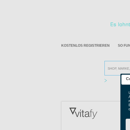
KOSTENLOS REGISTRIEREN
SO FU
C
Alle Online S
B
V