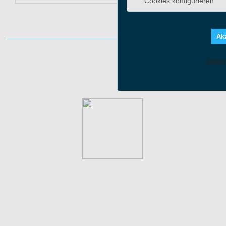
Cookies konfigurieren
Akz
Daten
Auf WhatsApp teilen
Aktuell verfügbare Bonusaktionen: 4