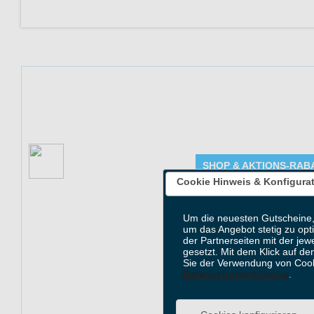
Vom 03.08. bis 1
Aktionspreisen a
auf alle weiteren 
Aktion: Body Attack |
SHOP & AKTIONS-RAB
Hydration Week |
03.08.–16.08.2026
Angebot Detai
Cookie Hinweis & Konfigura
Gültig bis: 16.0
Um die neuesten Gutscheine,
Produkte: Body A
um das Angebot stetig zu opt
siehe Beschreib
der Partnerseiten mit der jew
gesetzt. Mit dem Klick auf de
Kundenkreis: Ne
Sie der Verwendung von Cook
Mindestbestellwe
Datenschutzerklärung
.